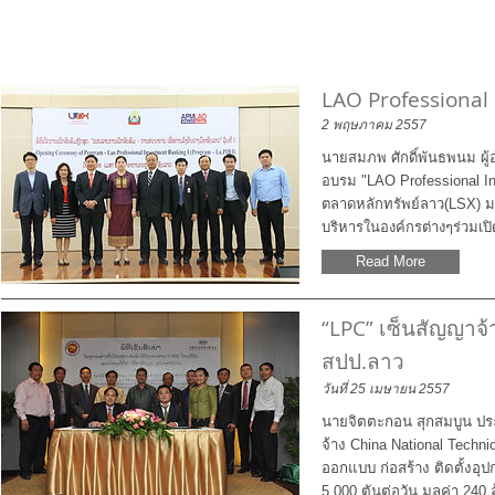
LAO Professional
2 พฤษภาคม 2557
นายสมภพ ศักดิ์พันธพนม ผู้
อบรม "LAO Professional Inv
ตลาดหลักทรัพย์ลาว(LSX) มห
บริหารในองค์กรต่างๆร่วมเป
Read More
“LPC” เซ็นสัญญาจ้
สปป.ลาว
วันที่ 25 เมษายน 2557
นายจิตตะกอน สุกสมบูน ประ
จ้าง China National Techn
ออกแบบ ก่อสร้าง ติดตั้งอุ
5,000 ตันต่อวัน มูลค่า 240